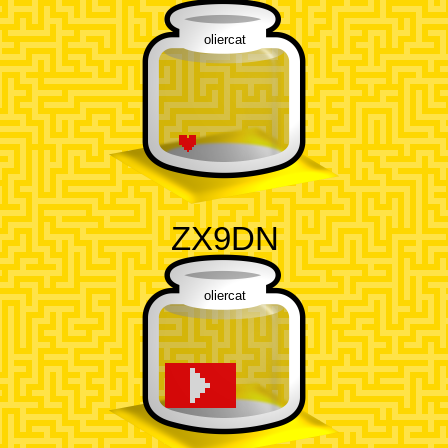
oliercat
ZX9DN
oliercat