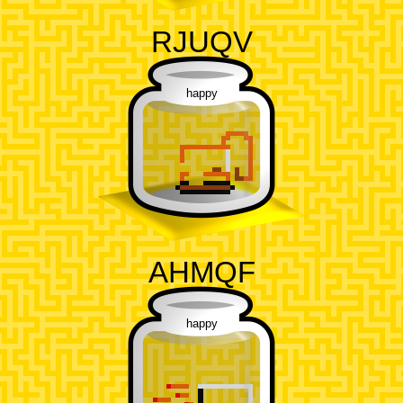
RJUQV
happy
AHMQF
happy