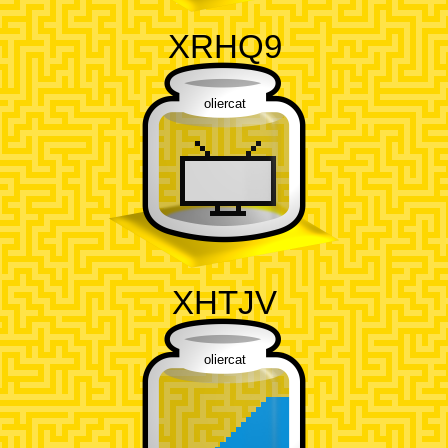
XRHQ9
oliercat
XHTJV
oliercat