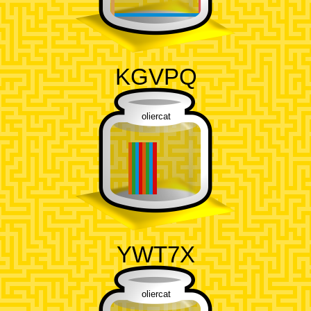
KGVPQ
oliercat
YWT7X
oliercat