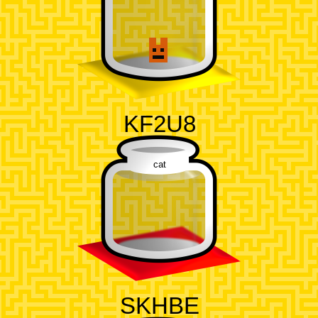
KF2U8
cat
SKHBE