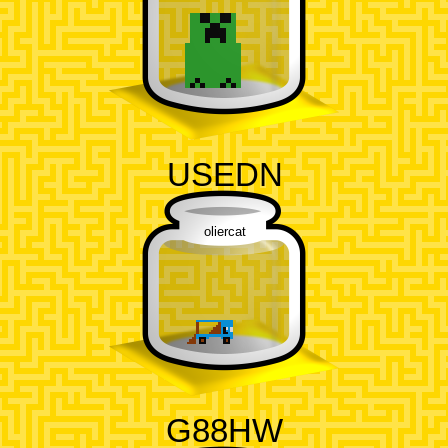
USEDN
oliercat
G88HW