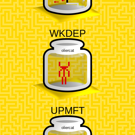
WKDEP
oliercat
UPMFT
oliercat