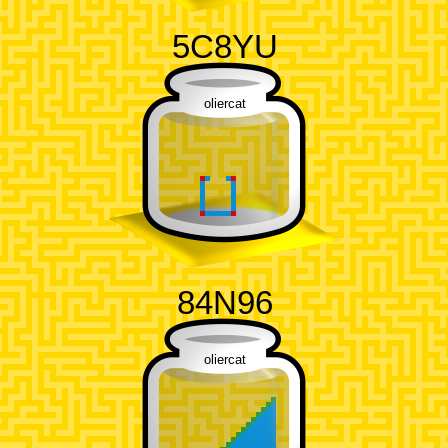
5C8YU
oliercat
84N96
oliercat