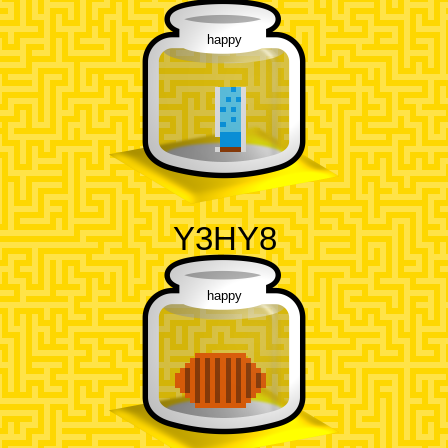
happy
Y3HY8
happy