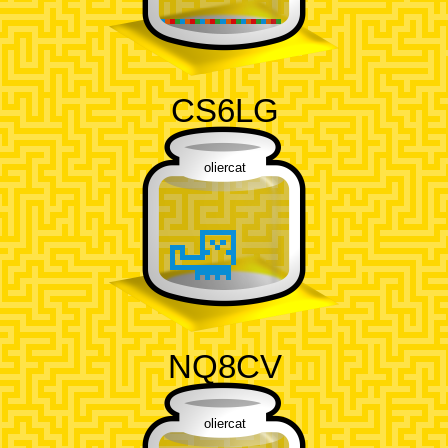
CS6LG
oliercat
NQ8CV
oliercat