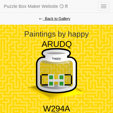
Puzzle Box Maker Website 😏🚪
Toggle
naviga
⃪ Back to Gallery
Paintings by happy
ARUDQ
happy
W294A