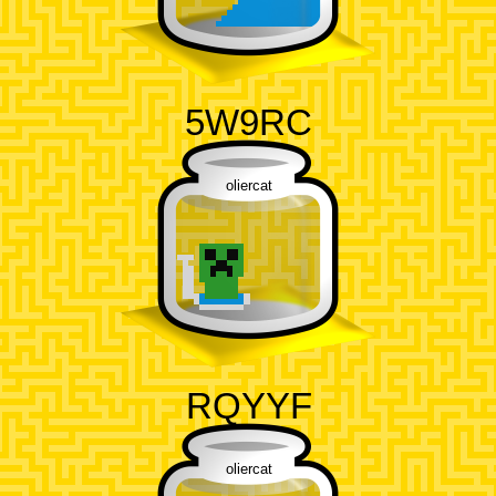
5W9RC
oliercat
RQYYF
oliercat