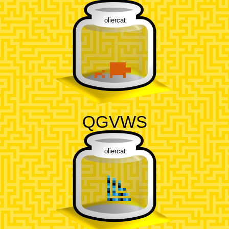
oliercat
QGVWS
oliercat