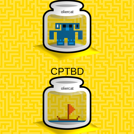
oliercat
CPTBD
oliercat