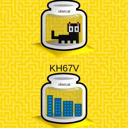
oliercat
KH67V
oliercat