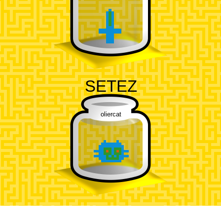
SETEZ
oliercat