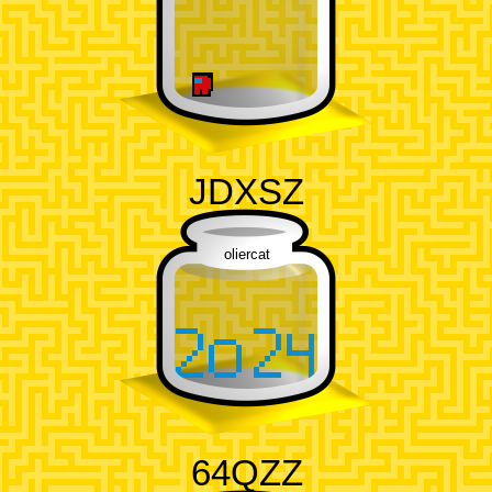
JDXSZ
oliercat
64QZZ