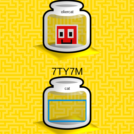
oliercat
7TY7M
cat