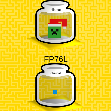
oliercat
FP76L
oliercat